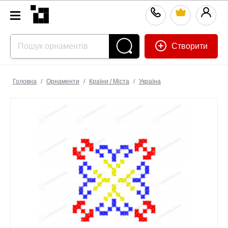
Створити
Головна
/
Орнаменти
/
Країни / Міста
/
Україна