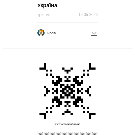
Україна
трипмс
13.05.2026
нрпа