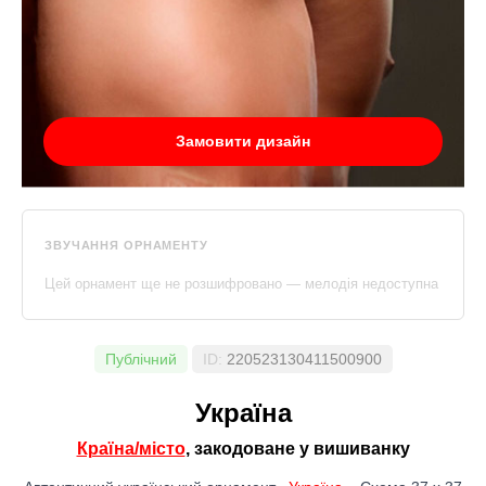
Замовити дизайн
ЗВУЧАННЯ ОРНАМЕНТУ
Цей орнамент ще не розшифровано — мелодія недоступна
Публічний
ID:
220523130411500900
Україна
Країна/місто
, закодоване у вишиванку