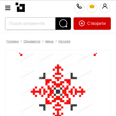
Створити
Головна
/
Орнаменти
/
Імена
/
Наталія