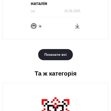
наталія
сві
25.09.2025
ів
Показати всі
Та ж категорія