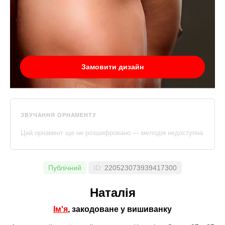
Замовити дизайн
ЗВУЧАННЯ ОРНАМЕНТУ
Цей орнамент ще не розшифровано — мелодія недоступна
Публічний
ID:
220523073939417300
Наталія
Ім'я
, закодоване у вишиванку