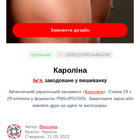
Замовити дизайн
Публічний
ID:
220521193014450200
Кароліна
Ім'я
, закодоване у вишиванку
Автентичний український орнамент «
Кароліна
». Схема 29 x
29 клітинок у форматах PNG/JPG/SVG. Завантажте зараз або
замовте друк на одязі та аксесуарах.
Автор:
Вероніка
Країна: Україна
Створено: 21.05.2022