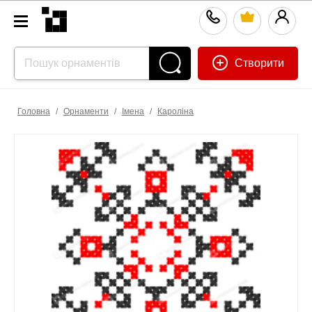
Створити
Головна
/
Орнаменти
/
Імена
/
Кароліна