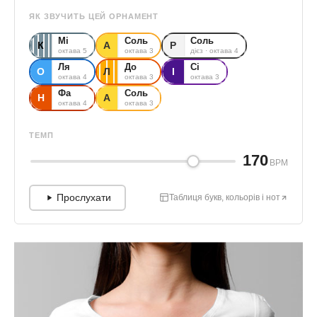
ЯК ЗВУЧИТЬ ЦЕЙ ОРНАМЕНТ
Мі
Соль
Соль
К
А
Р
октава 5
октава 3
дієз · октава 4
Ля
До
Сі
О
Л
І
октава 4
октава 3
октава 3
Фа
Соль
Н
А
октава 4
октава 3
ТЕМП
170
BPM
Прослухати
Таблиця букв, кольорів і нот