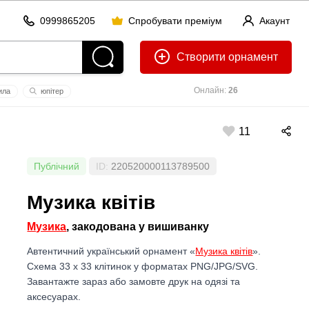
0999865205
Спробувати преміум
Акаунт
Створити
Онлайн:
26
ила
юпітер
11
Публічний
ID:
220520000113789500
Музика квітів
Музика
, закодована у вишиванку
Автентичний український орнамент «
Музика квітів
».
Схема 33 x 33 клітинок у форматах PNG/JPG/SVG.
Завантажте зараз або замовте друк на одязі та
аксесуарах.