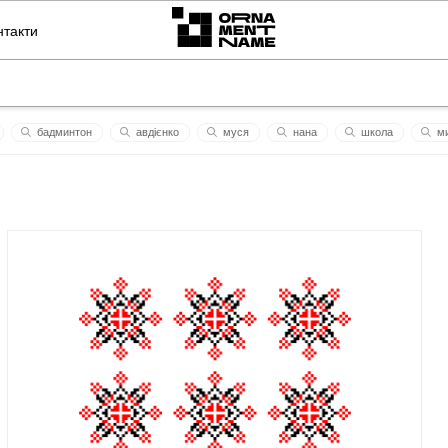
нтакти
бадминтон
авдієнко
муся
нaнa
школа
м
ашко
пекельна кухня
василина
мольфарка
sas