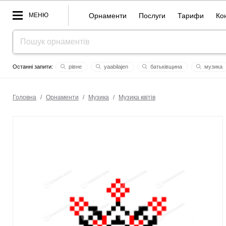
МЕНЮ
Орнаменти
Послуги
Тарифи
Ко
рівне
yaabilajеn
батьківщина
музика
гербарій
еліс
ангеліна
мар'я
дністер
с
Головна
/
Орнаменти
/
Музика
/
Музика квітів