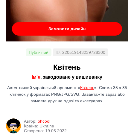
Замовити дизайн
Публічний
ID:
220519143239728300
Квітень
Ім'я
, закодоване у вишиванку
Автентичний український орнамент «
Квітень
». Схема 35 x 35
клітинок у форматах PNG/JPG/SVG. Завантажте зараз або
замовте друк на одязі та аксесуарах.
Автор:
ohcool
Країна: Ukraine
Створено: 19.05.2022