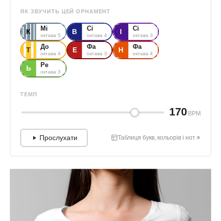
ЯК ЗВУЧИТЬ ЦЕЙ ОРНАМЕНТ
Мі
Сі
Сі
К
В
І
октава 5
октава 4
октава 3
До
Фа
Фа
Т
Е
Н
октава 4
октава 3
октава 4
Ре
Ь
октава 3
ТЕМП
170
BPM
Прослухати
Таблиця букв, кольорів і нот