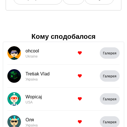
Кому сподобалося
ohcool
Галерея
Ukraine
Tretiak Vlad
Галерея
Україна
Wopicaj
Галерея
USA
Оля
Галерея
Україна