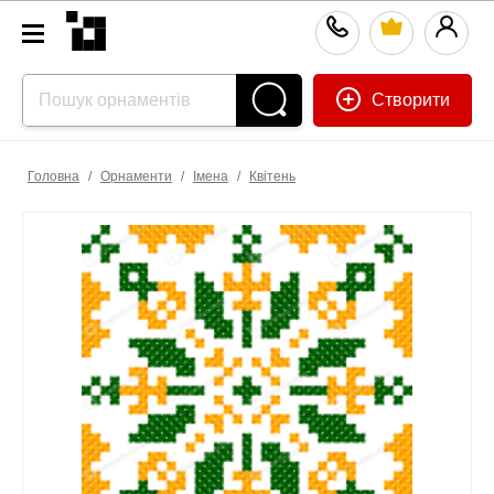
Створити
Головна
/
Орнаменти
/
Імена
/
Квітень