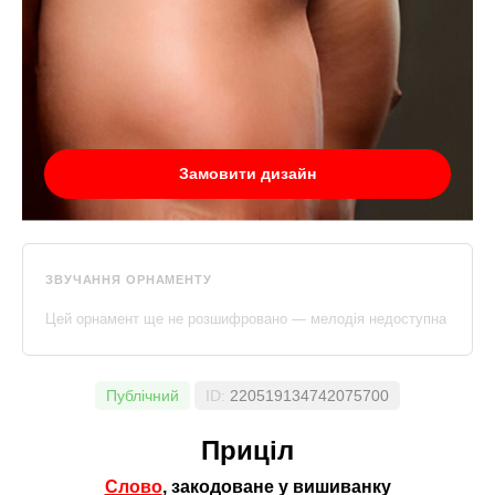
Замовити дизайн
ЗВУЧАННЯ ОРНАМЕНТУ
Цей орнамент ще не розшифровано — мелодія недоступна
Публічний
ID:
220519134742075700
Приціл
Слово
, закодоване у вишиванку