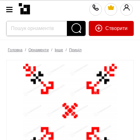
Створити
Головна
/
Орнаменти
/
Інше
/
Приціл