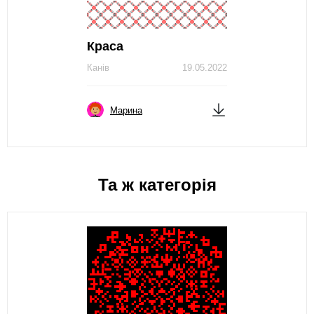
Краса
Канів
19.05.2022
Марина
Та ж категорія