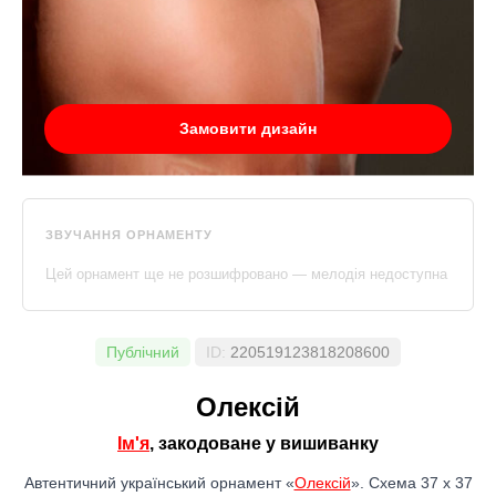
Замовити дизайн
ЗВУЧАННЯ ОРНАМЕНТУ
Цей орнамент ще не розшифровано — мелодія недоступна
Публічний
ID:
220519123818208600
Олексій
Ім'я
, закодоване у вишиванку
Автентичний український орнамент «
Олексій
». Схема 37 x 37