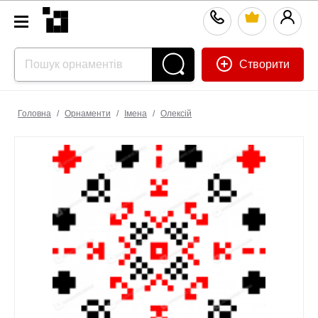
Створити
Головна
/
Орнаменти
/
Імена
/
Олексій