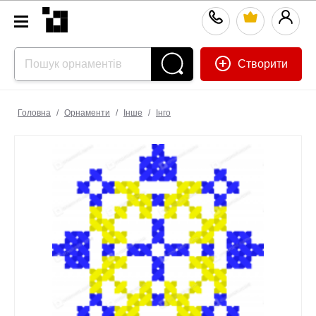
Створити
Головна
/
Орнаменти
/
Інше
/
Інго