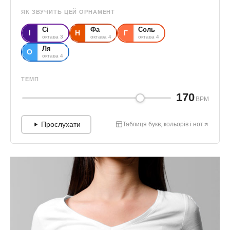
ЯК ЗВУЧИТЬ ЦЕЙ ОРНАМЕНТ
Сі
Фа
Соль
І
Н
Г
октава 3
октава 4
октава 4
Ля
О
октава 4
ТЕМП
170
BPM
Прослухати
Таблиця букв, кольорів і нот