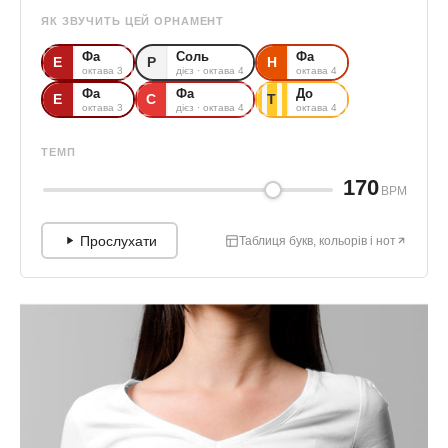
ЯК ЗВУЧИТЬ ЦЕЙ ОРНАМЕНТ
Фа
Соль
Фа
Е
Р
Н
октава 3
дієз · октава 4
октава 4
Фа
Фа
До
Е
С
Т
октава 3
дієз · октава 4
октава 4
ТЕМП
170
BPM
Прослухати
Таблиця букв, кольорів і нот