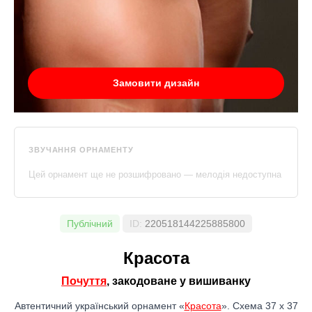
Замовити дизайн
ЗВУЧАННЯ ОРНАМЕНТУ
Цей орнамент ще не розшифровано — мелодія недоступна
Публічний
ID:
220518144225885800
Красота
Почуття
, закодоване у вишиванку
Автентичний український орнамент «
Красота
». Схема 37 x 37