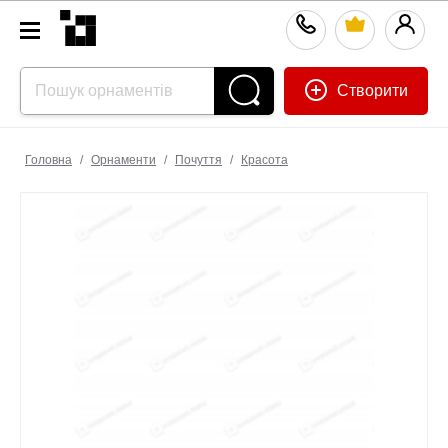
Створити
Головна
/
Орнаменти
/
Почуття
/
Красота