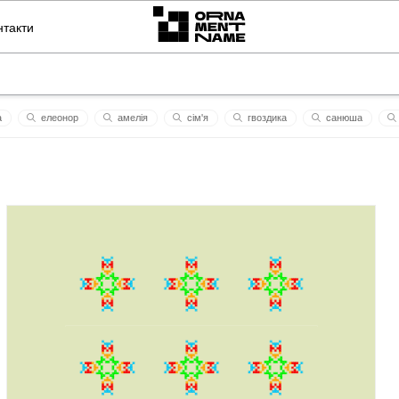
нтакти
a
елеонор
амелія
сім'я
гвоздика
санюша
зміїв
белобог
базовий
аленький цветочек
любіть