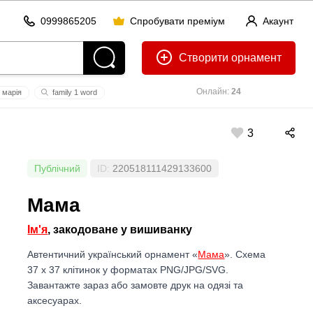
0999865205
Спробувати преміум
Акаунт
Створити
Онлайн:
24
марія
family 1 word
3
Публічний
ID:
220518111429133600
Мама
Ім'я
, закодоване у вишиванку
Автентичний український орнамент «
Мама
». Схема
37 x 37 клітинок у форматах PNG/JPG/SVG.
Завантажте зараз або замовте друк на одязі та
аксесуарах.