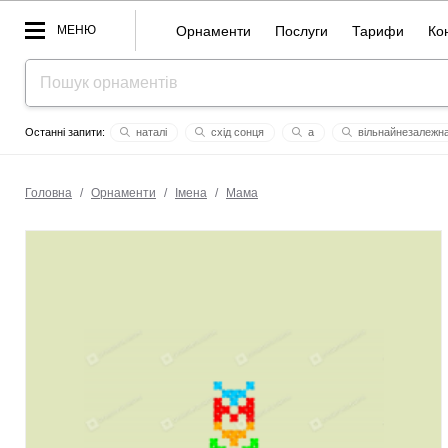
МЕНЮ
Орнаменти
Послуги
Тарифи
Ко
наталі
схід сонця
а
вiльнaйнезaлежн
дар'я
січень
дaвiд ромaнюк
тарас
фима
Головна
/
Орнаменти
/
Імена
/
Мама