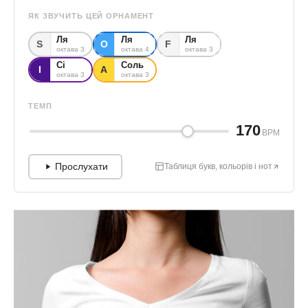
ЯК ЗВУЧИТЬ ЦЕЙ ОРНАМЕНТ
Ля
Ля
Ля
S
О
F
октава 3
октава 4
октава 3
Сі
Соль
І
А
октава 3
октава 3
ТЕМП
170
BPM
Прослухати
Таблиця букв, кольорів і нот