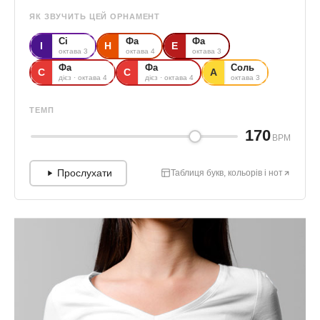
ЯК ЗВУЧИТЬ ЦЕЙ ОРНАМЕНТ
Сі
Фа
Фа
І
Н
Е
октава 3
октава 4
октава 3
Фа
Фа
Соль
С
С
А
дієз · октава 4
дієз · октава 4
октава 3
ТЕМП
170
BPM
Прослухати
Таблиця букв, кольорів і нот