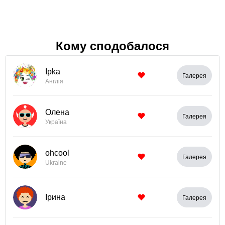
Кому сподобалося
Iрka
Галерея
Англія
Олена
Галерея
Україна
ohcool
Галерея
Ukraine
Ірина
Галерея