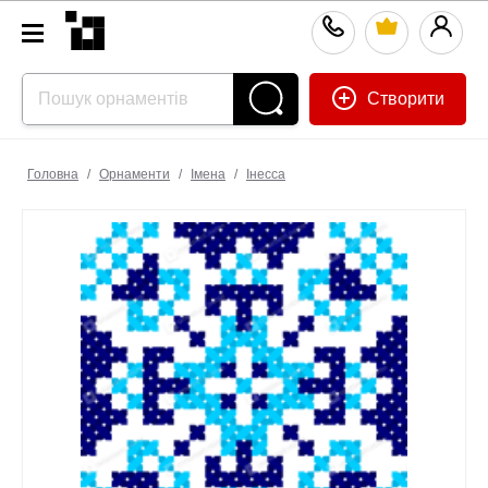
Створити
Головна
/
Орнаменти
/
Імена
/
Інесса