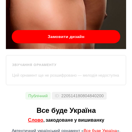
Замовити дизайн
ЗВУЧАННЯ ОРНАМЕНТУ
Цей орнамент ще не розшифровано — мелодія недоступна
Публічний
ID:
220514180804840200
Все буде Україна
Слово
, закодоване у вишиванку
Автентичний український орнамент «
Все буде Україна
».