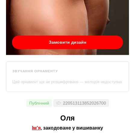
Замовити дизайн
ЗВУЧАННЯ ОРНАМЕНТУ
Цей орнамент ще не розшифровано — мелодія недоступна
Публічний
ID:
220513113852026700
Оля
Ім'я
, закодоване у вишиванку