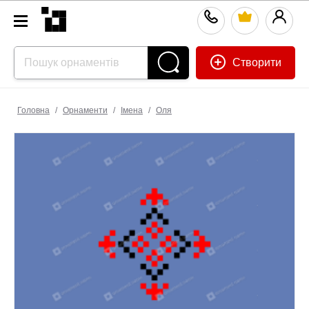
Створити
Головна
/
Орнаменти
/
Імена
/
Оля