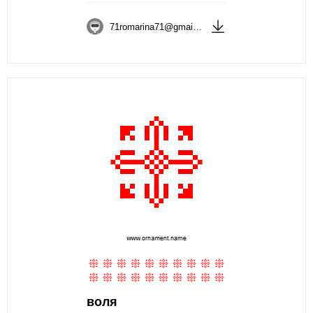
71romarina71@gmail.com
воля