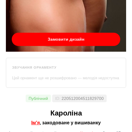
Замовити дизайн
ЗВУЧАННЯ ОРНАМЕНТУ
Цей орнамент ще не розшифровано — мелодія недоступна
Публічний
ID:
220512004511829700
Кароліна
Ім'я
, закодоване у вишиванку