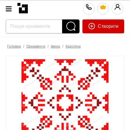
Створити
Головна
/
Орнаменти
/
Імена
/
Кароліна