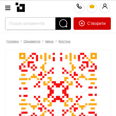
Створити
Головна
/
Орнаменти
/
Імена
/
Крістіна