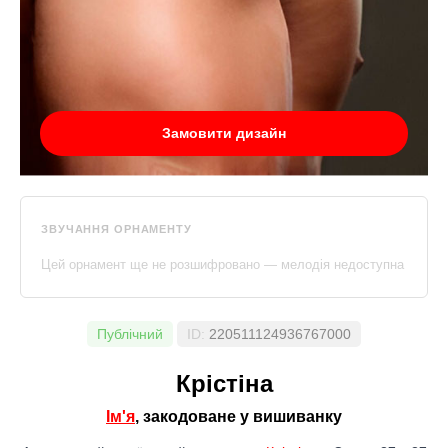
Замовити дизайн
ЗВУЧАННЯ ОРНАМЕНТУ
Цей орнамент ще не розшифровано — мелодія недоступна
Публічний
ID:
220511124936767000
Крістіна
Ім'я
, закодоване у вишиванку