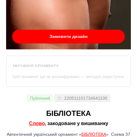
Замовити дизайн
ЗВУЧАННЯ ОРНАМЕНТУ
Цей орнамент ще не розшифровано — мелодія недоступна
Публічний
ID:
220511101734641100
БІБЛІОТЕКА
Слово
, закодоване у вишиванку
Автентичний український орнамент «
БІБЛІОТЕКА
». Схема 37