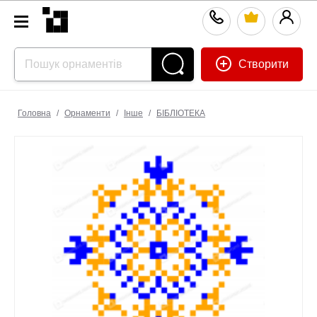
Створити
Головна
/
Орнаменти
/
Інше
/
БІБЛІОТЕКА