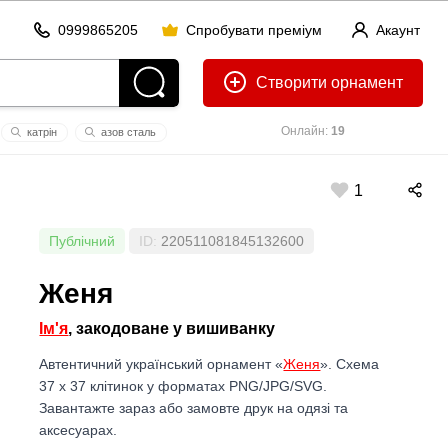
0999865205
Спробувати преміум
Акаунт
Створити
Онлайн:
19
кaтрін
азов сталь
1
Публічний
ID:
220511081845132600
Женя
Ім'я
, закодоване у вишиванку
Автентичний український орнамент «
Женя
». Схема
37 x 37 клітинок у форматах PNG/JPG/SVG.
Завантажте зараз або замовте друк на одязі та
аксесуарах.