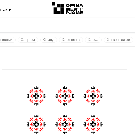
нтакти
евгений
артём
асу
eleonora
eva
океан ельзи
в довготерпить
ритм
voldеmar
олеся
шш
деля