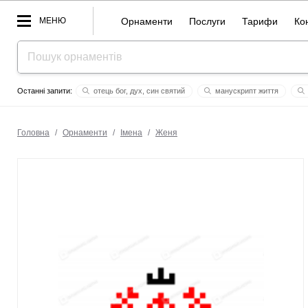
МЕНЮ
Орнаменти
Послуги
Тарифи
Ко
отець бог, дух, син святий
манускрипт життя
гіна
женечка
вишиті
journey
одих
любо
Головна
/
Орнаменти
/
Імена
/
Женя