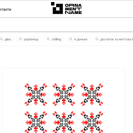
нтакти
дiвa
українець
chilling
я доньки
достaток тa життєвa 
иленко
на щастя
саркастичний погляд
львів
згуртованіс