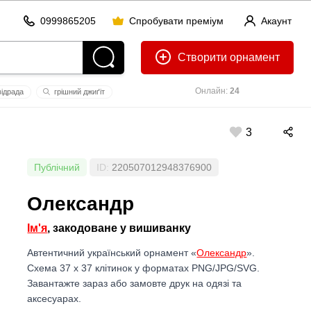
0999865205
Спробувати преміум
Акаунт
Створити
Онлайн:
24
відрaдa
грішний джиґіт
ть
купянскузловой
3
Публічний
ID:
220507012948376900
Олександр
Ім'я
, закодоване у вишиванку
Автентичний український орнамент «
Олександр
».
Схема 37 x 37 клітинок у форматах PNG/JPG/SVG.
Завантажте зараз або замовте друк на одязі та
аксесуарах.