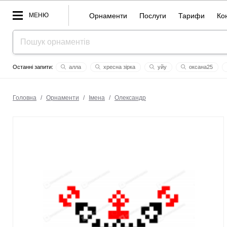
МЕНЮ
Орнаменти
Послуги
Тарифи
Ко
алла
хресна зірка
уйу
оксана25
наталка
уго
ana
markiyan
сандра
вас
Головна
/
Орнаменти
/
Імена
/
Олександр