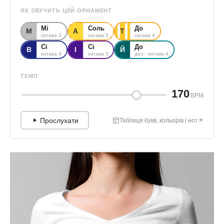
ЯК ЗВУЧИТЬ ЦЕЙ ОРНАМЕНТ
Мі
Соль
До
М
А
Т
октава 3
октава 3
октава 4
Сі
Сі
До
В
І
Й
октава 4
октава 3
дієз · октава 4
ТЕМП
170
BPM
Прослухати
Таблиця букв, кольорів і нот