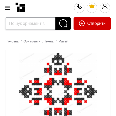
Створити
Головна
/
Орнаменти
/
Імена
/
Матвій