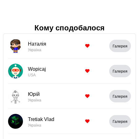
Кому сподобалося
Наталія
Галерея
Україна
Wopicaj
Галерея
USA
Юрій
Галерея
Україна
Tretiak Vlad
Галерея
Україна