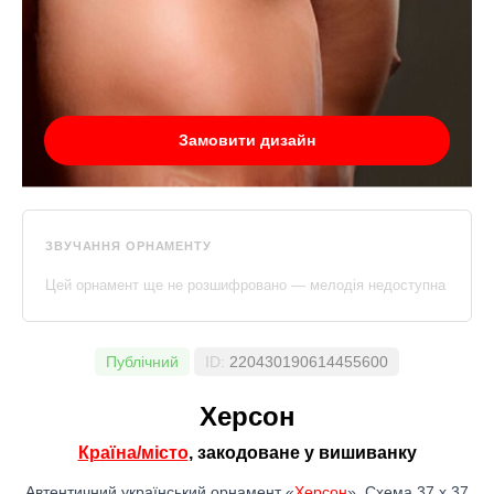
Замовити дизайн
ЗВУЧАННЯ ОРНАМЕНТУ
Цей орнамент ще не розшифровано — мелодія недоступна
Публічний
ID:
220430190614455600
Херсон
Країна/місто
, закодоване у вишиванку
Автентичний український орнамент «
Херсон
». Схема 37 x 37