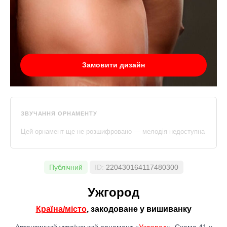
Замовити дизайн
ЗВУЧАННЯ ОРНАМЕНТУ
Цей орнамент ще не розшифровано — мелодія недоступна
Публічний
ID:
220430164117480300
Ужгород
Країна/місто
, закодоване у вишиванку
Автентичний український орнамент «
Ужгород
». Схема 41 x