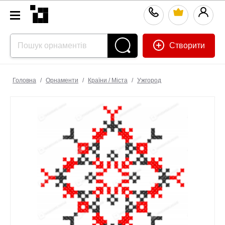
Створити
Головна
/
Орнаменти
/
Країни / Міста
/
Ужгород