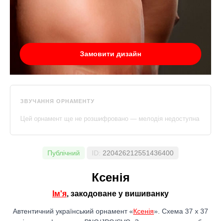
Замовити дизайн
ЗВУЧАННЯ ОРНАМЕНТУ
Цей орнамент ще не розшифровано — мелодія недоступна
Публічний
ID:
220426212551436400
Ксенія
Ім'я
, закодоване у вишиванку
Автентичний український орнамент «
Ксенія
». Схема 37 x 37