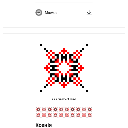
Mawka
Ксенія