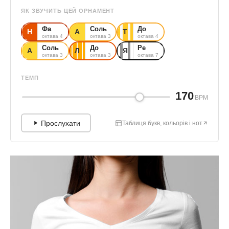
ЯК ЗВУЧИТЬ ЦЕЙ ОРНАМЕНТ
Фа
Соль
До
Н
А
Т
октава 4
октава 3
октава 4
Соль
До
Ре
А
Л
Я
октава 3
октава 3
октава 7
ТЕМП
170
BPM
Прослухати
Таблиця букв, кольорів і нот