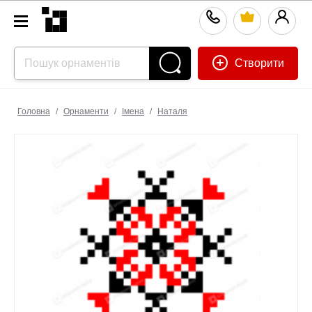
Створити
Головна
/
Орнаменти
/
Імена
/
Наталя