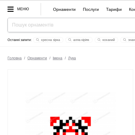
МЕНЮ
Орнаменти
Послуги
Тарифи
Ко
хресна зірка
алла кіріяк
коханий
знан
рей
муж
marthahortеncia
любі онуки
сонця
Головна
/
Орнаменти
/
Імена
/
Лука