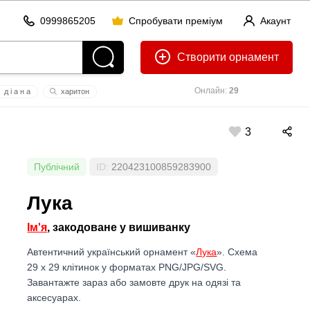
0999865205
Спробувати преміум
Акаунт
Створити
Онлайн:
29
д і а н а
хaритон
а
3
Публічний
ID:
220423100859283900
Лука
Ім'я
, закодоване у вишиванку
Автентичний український орнамент «
Лука
». Схема
29 x 29 клітинок у форматах PNG/JPG/SVG.
Завантажте зараз або замовте друк на одязі та
аксесуарах.