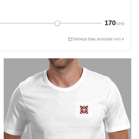
170
BPM
Таблиця букв, кольорів і нот