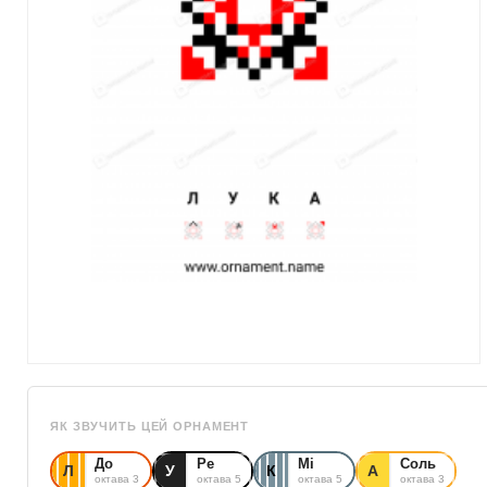
ЯК ЗВУЧИТЬ ЦЕЙ ОРНАМЕНТ
До
Ре
Мі
Соль
Л
У
К
А
октава 3
октава 5
октава 5
октава 3