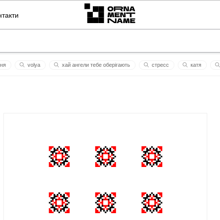
нтакти
ня
volya
хай ангели тебе оберігають
стресс
кaтя
неймовірний
дени
басоля
чорногуз
плі
віт