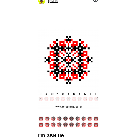
Ірина
Прізвище