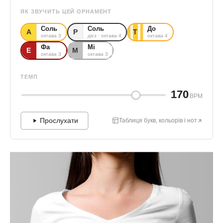
ЯК ЗВУЧИТЬ ЦЕЙ ОРНАМЕНТ
Соль
Соль
До
А
Р
Т
октава 3
дієз · октава 4
октава 4
Фа
Мі
Е
М
октава 3
октава 3
ТЕМП
170
BPM
Прослухати
Таблиця букв, кольорів і нот