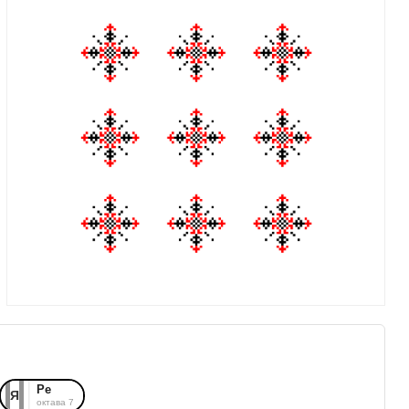
Ре
Я
октава 7