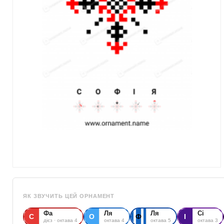
ЯК ЗВУЧИТЬ ЦЕЙ ОРНАМЕНТ
Фа
Ля
Ля
Сі
С
О
Ф
І
дієз · октава 4
октава 4
октава 5
октава 3