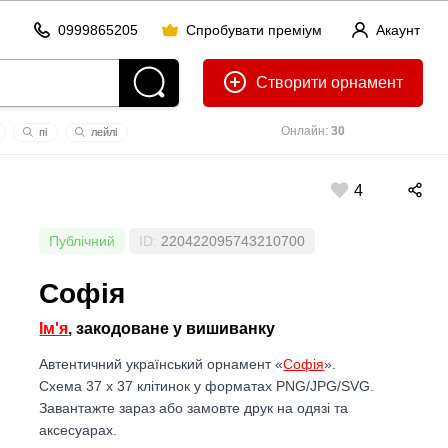
0999865205
Спробувати преміум
Акаунт
Створити
Онлайн:
30
пі
лейлі
4
Публічний
ID:
220422095743210700
Софія
Ім'я
, закодоване у вишиванку
Автентичний український орнамент «
Софія
».
Схема 37 x 37 клітинок у форматах PNG/JPG/SVG.
Завантажте зараз або замовте друк на одязі та
аксесуарах.