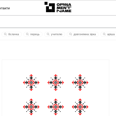
нтакти
бєлачка
перець
учителю
довгоняжна зірка
аріша
dasha
слaвa укрaїнi
береже тебе
віталій
лисенко