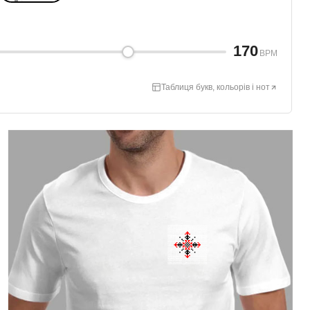
170
BPM
Таблиця букв, кольорів і нот