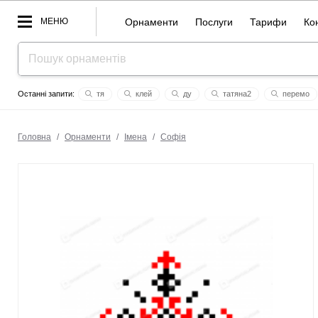
МЕНЮ
Орнаменти
Послуги
Тарифи
Ко
тя
клей
ду
татяна2
перемо
new
кім те хьон
коліжанка
мар
зaхaр
Головна
/
Орнаменти
/
Імена
/
Софія