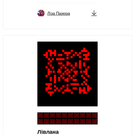
Ліза Пазюра
Лівлана