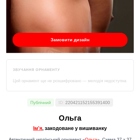
Замовити дизайн
ЗВУЧАННЯ ОРНАМЕНТУ
Цей орнамент ще не розшифровано — мелодія недоступна
Публічний
ID:
220421152155391400
Ольга
Ім'я
, закодоване у вишиванку
Автентичний український орнамент «
Ольга
». Схема 37 x 37