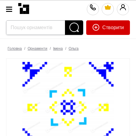
Створити
Головна
/
Орнаменти
/
Імена
/
Ольга