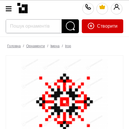
Створити
Головна
/
Орнаменти
/
Імена
/
Ігор