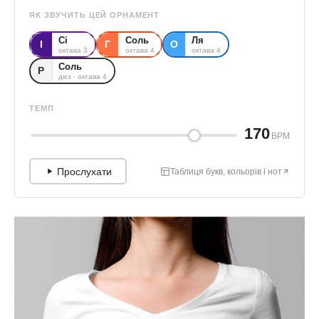
ЯК ЗВУЧИТЬ ЦЕЙ ОРНАМЕНТ
Сі
Соль
Ля
І
Г
О
октава 3
октава 4
октава 4
Соль
Р
дієз · октава 4
ТЕМП
170
BPM
Прослухати
Таблиця букв, кольорів і нот