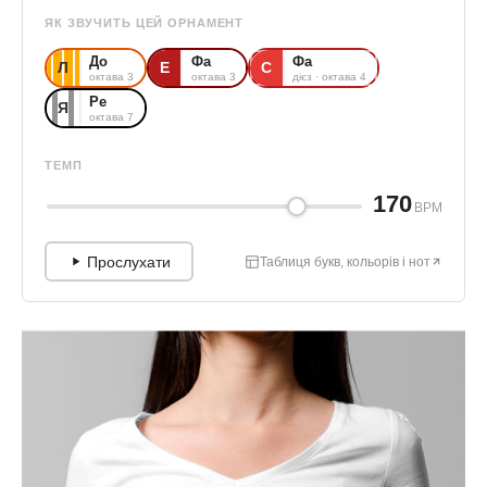
ЯК ЗВУЧИТЬ ЦЕЙ ОРНАМЕНТ
До
Фа
Фа
Л
Е
С
октава 3
октава 3
дієз · октава 4
Ре
Я
октава 7
ТЕМП
170
BPM
Прослухати
Таблиця букв, кольорів і нот