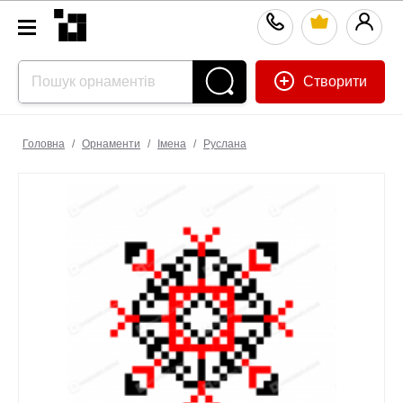
Створити
Головна
/
Орнаменти
/
Імена
/
Руслана