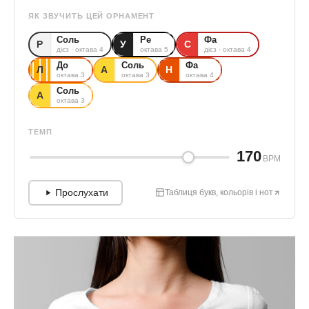
ЯК ЗВУЧИТЬ ЦЕЙ ОРНАМЕНТ
Соль
Ре
Фа
Р
У
С
дієз · октава 4
октава 5
дієз · октава 4
До
Соль
Фа
Л
А
Н
октава 3
октава 3
октава 4
Соль
А
октава 3
ТЕМП
170
BPM
Прослухати
Таблиця букв, кольорів і нот