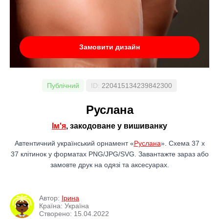
Замовити дизайн
Публічний
ID:
220415134239842300
Руслана
Ім'я
, закодоване у вишиванку
Автентичний український орнамент «
Руслана
». Схема 37 x
37 клітинок у форматах PNG/JPG/SVG. Завантажте зараз або
замовте друк на одязі та аксесуарах.
Автор:
Ірина
Країна: Україна
Створено: 15.04.2022