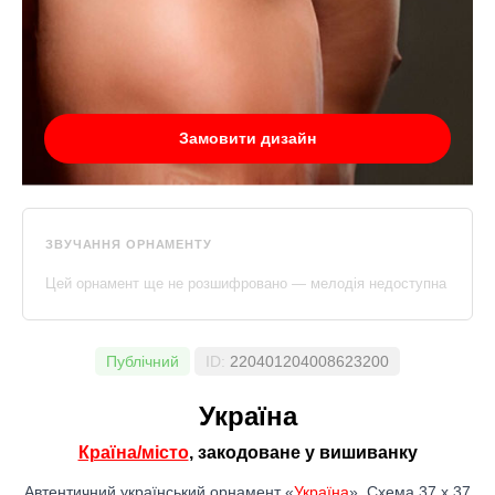
Замовити дизайн
ЗВУЧАННЯ ОРНАМЕНТУ
Цей орнамент ще не розшифровано — мелодія недоступна
Публічний
ID:
220401204008623200
Україна
Країна/місто
, закодоване у вишиванку
Автентичний український орнамент «
Україна
». Схема 37 x 37