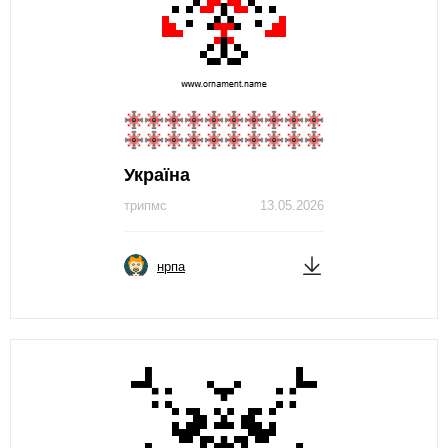
Україна
трипмс
13.05.2026
нрпа