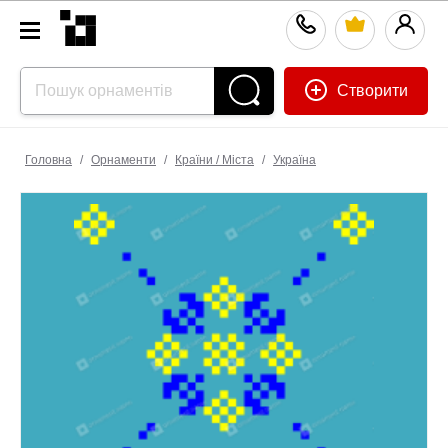
Створити
Головна
/
Орнаменти
/
Країни / Міста
/
Україна