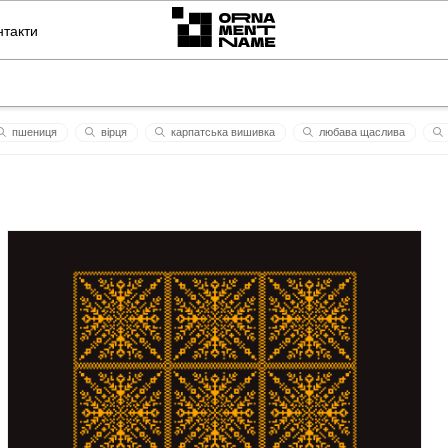
нтакти
пшениця
вірця
карпатська вишивка
любава щаслива
київ
mykola
марорнамент
женушка
успіш
мел