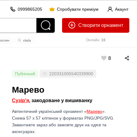
0999865205
Спробувати преміум
Акаунт
Створити
Онлайн:
16
волян
vlada
ьник
8
Публічний
ID:
220331005540339900
Марево
Сузiр'я
, закодоване у вишиванку
Автентичний український орнамент «
Марево
».
Схема 57 x 57 клітинок у форматах PNG/JPG/SVG.
Завантажте зараз або замовте друк на одязі та
аксесуарах.