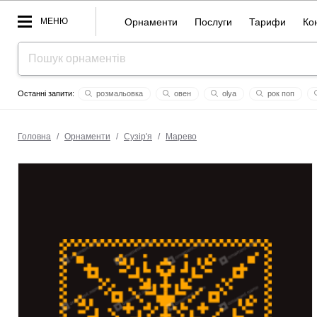
МЕНЮ
Орнаменти
Послуги
Тарифи
Ко
розмальовка
овен
olya
рок поп
свята трійця
гладіолус
даром
сі
абетка
Головна
/
Орнаменти
/
Сузiр'я
/
Марево