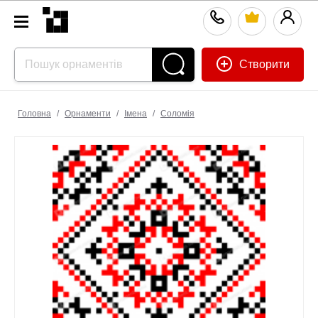
Створити
Головна
/
Орнаменти
/
Імена
/
Соломія