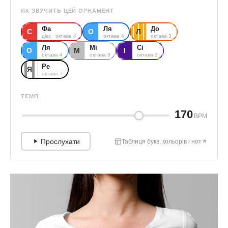
ЯК ЗВУЧИТЬ ЦЕЙ ОРНАМЕНТ
Фа
Ля
До
С
О
Л
дієз · октава 4
октава 4
октава 3
Ля
Мі
Сі
О
М
І
октава 4
октава 3
октава 3
Ре
Я
октава 7
ТЕМП
170
BPM
Прослухати
Таблиця букв, кольорів і нот