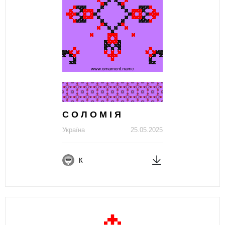
С О Л О М І Я
Україна
25.05.2025
К