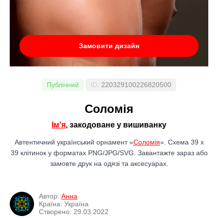
Замовити дизайн
Публічний
ID:
220329100226820500
Соломія
Ім'я
, закодоване у вишиванку
Автентичний український орнамент «
Соломія
». Схема 39 x
39 клітинок у форматах PNG/JPG/SVG. Завантажте зараз або
замовте друк на одязі та аксесуарах.
Автор:
Анна
Країна: Україна
Створено: 29.03.2022