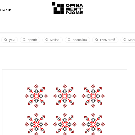
нтакти
уси
привіт
меlina
солов'їна
климентій
марг
dim
muchnoy
мокош
івашка
литвиненко