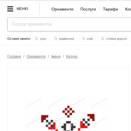
МЕНЮ
Орнаменти
Послуги
Тарифи
Ко
your
вадімочка
cute
стежки дороги
hzneq vtyt
блискавка
анг
святий
тигр
Головна
/
Орнаменти
/
Імена
/
Казуха