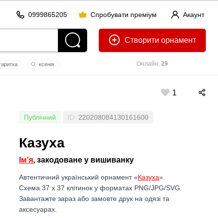
0999865205
Спробувати преміум
Акаунт
Створити
Онлайн:
29
аритка
ксенія
1
Публічний
ID:
220208084130161600
Казуха
Ім'я
, закодоване у вишиванку
Автентичний український орнамент «
Казуха
».
Схема 37 x 37 клітинок у форматах PNG/JPG/SVG.
Завантажте зараз або замовте друк на одязі та
аксесуарах.