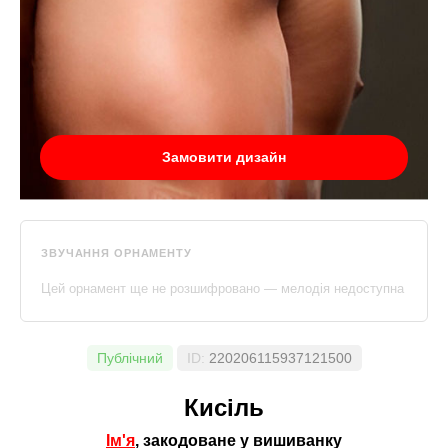
Замовити дизайн
ЗВУЧАННЯ ОРНАМЕНТУ
Цей орнамент ще не розшифровано — мелодія недоступна
Публічний
ID:
220206115937121500
Кисiль
Ім'я
, закодоване у вишиванку