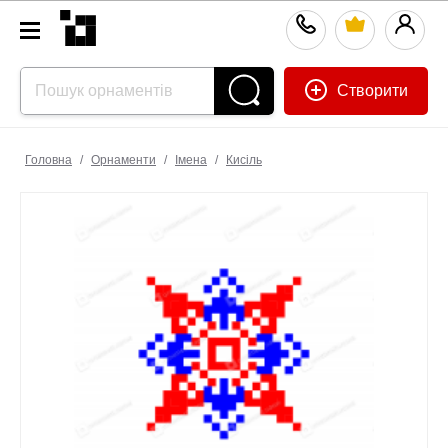
Створити
Головна
/
Орнаменти
/
Імена
/
Кисiль