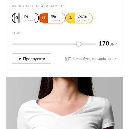
ЯК ЗВУЧИТЬ ЦЕЙ ОРНАМЕНТ
Ре
Фа
Соль
Я
Н
А
октава 7
октава 4
октава 3
ТЕМП
170
BPM
Прослухати
Таблиця букв, кольорів і нот