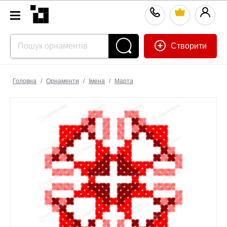
Створити
Головна
/
Орнаменти
/
Імена
/
Марта