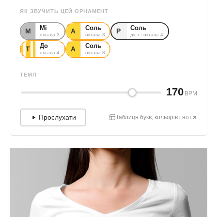
ЯК ЗВУЧИТЬ ЦЕЙ ОРНАМЕНТ
Мі
Соль
Соль
М
А
Р
октава 3
октава 3
дієз · октава 4
До
Соль
Т
А
октава 4
октава 3
ТЕМП
170
BPM
Прослухати
Таблиця букв, кольорів і нот