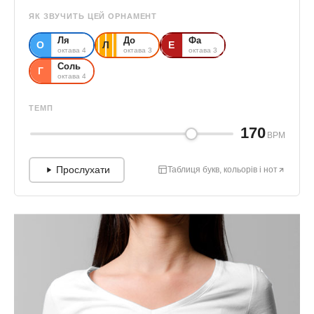
ЯК ЗВУЧИТЬ ЦЕЙ ОРНАМЕНТ
Ля
До
Фа
О
Л
Е
октава 4
октава 3
октава 3
Соль
Г
октава 4
ТЕМП
170
BPM
Прослухати
Таблиця букв, кольорів і нот