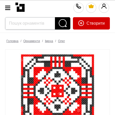
Створити
Головна
/
Орнаменти
/
Імена
/
Олег