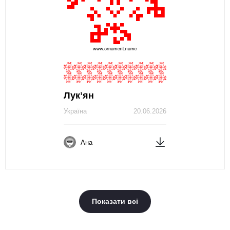
Лукʼян
Україна
20.06.2026
Ана
Показати всі