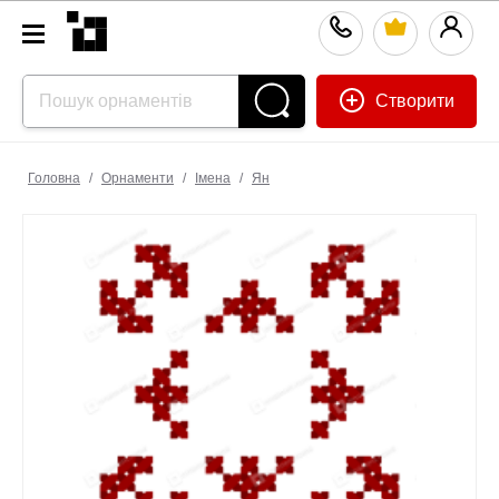
Створити
Головна
/
Орнаменти
/
Імена
/
Ян