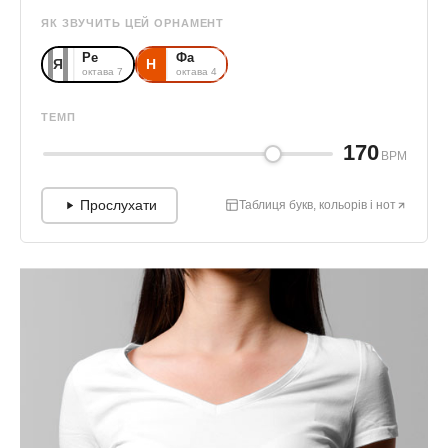
ЯК ЗВУЧИТЬ ЦЕЙ ОРНАМЕНТ
Ре
Фа
Я
Н
октава 7
октава 4
ТЕМП
170
BPM
Прослухати
Таблиця букв, кольорів і нот