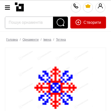
Створити
Головна
/
Орнаменти
/
Імена
/
Тетяна