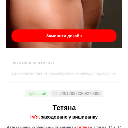
Замовити дизайн
ЗВУЧАННЯ ОРНАМЕНТУ
Цей орнамент ще не розшифровано — мелодія недоступна
Публічний
ID:
220128222209270300
Тетяна
Ім'я
, закодоване у вишиванку
Автентичний український орнамент «
Тетяна
». Схема 37 x 37