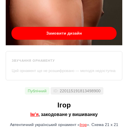
Замовити дизайн
ЗВУЧАННЯ ОРНАМЕНТУ
Цей орнамент ще не розшифровано — мелодія недоступна
Публічний
ID:
220115191813498900
Ігор
Ім'я
, закодоване у вишиванку
Автентичний український орнамент «
Ігор
». Схема 21 x 21