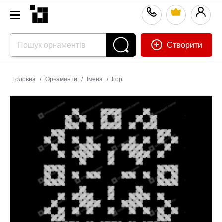
Створити
Головна
/
Орнаменти
/
Імена
/
Ігор