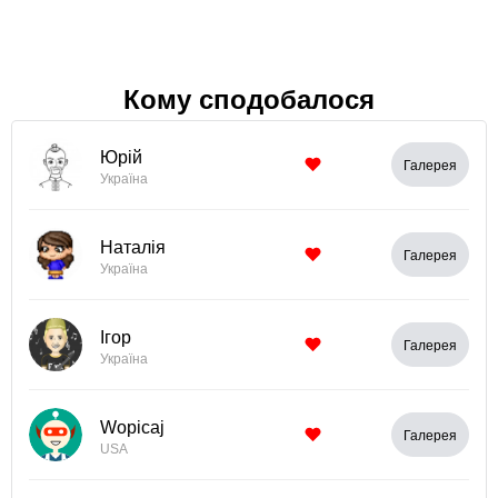
Кому сподобалося
Юрій
Галерея
Україна
Наталія
Галерея
Україна
Ігор
Галерея
Україна
Wopicaj
Галерея
USA