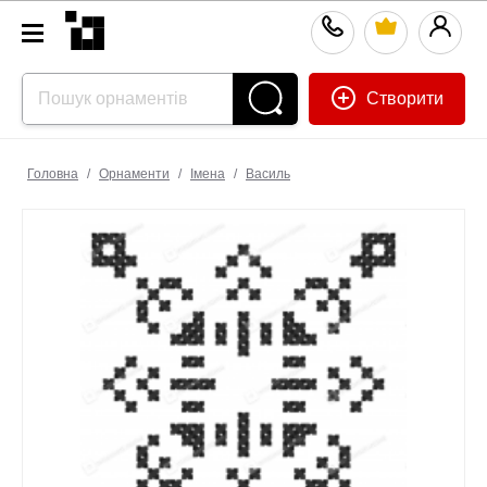
Створити
Головна
/
Орнаменти
/
Імена
/
Василь