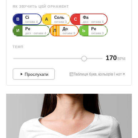
ЯК ЗВУЧИТЬ ЦЕЙ ОРНАМЕНТ
Сі
Соль
Фа
В
А
С
октава 4
октава 3
дієз · октава 4
Ре
До
Ре
И
Л
Ь
дієз · октава 4
октава 3
октава 3
ТЕМП
170
BPM
Прослухати
Таблиця букв, кольорів і нот