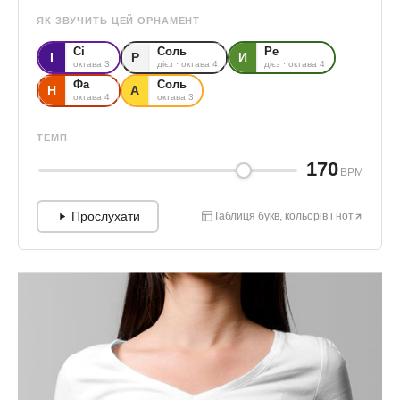
ЯК ЗВУЧИТЬ ЦЕЙ ОРНАМЕНТ
Сі
Соль
Ре
І
Р
И
октава 3
дієз · октава 4
дієз · октава 4
Фа
Соль
Н
А
октава 4
октава 3
ТЕМП
170
BPM
Прослухати
Таблиця букв, кольорів і нот