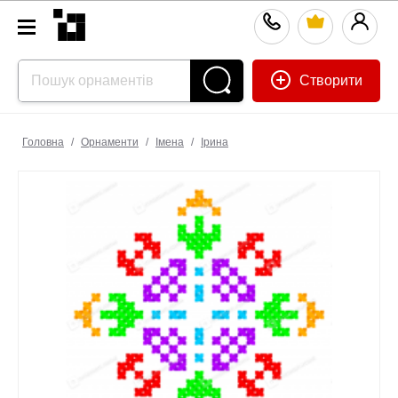
Створити
Головна
/
Орнаменти
/
Імена
/
Ірина