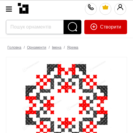
Створити
Головна
/
Орнаменти
/
Імена
/
Ярема