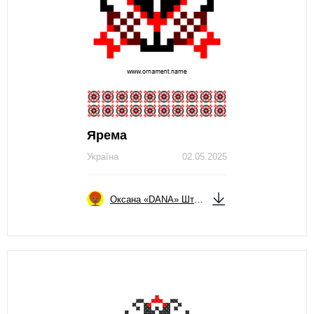
Ярема
Україна
02.05.2025
Оксана «DANA» Штойко