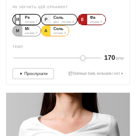
ЯК ЗВУЧИТЬ ЦЕЙ ОРНАМЕНТ
Ре
Соль
Фа
Я
Р
Е
октава 7
дієз · октава 4
октава 3
Мі
Соль
М
А
октава 3
октава 3
ТЕМП
170
BPM
Прослухати
Таблиця букв, кольорів і нот