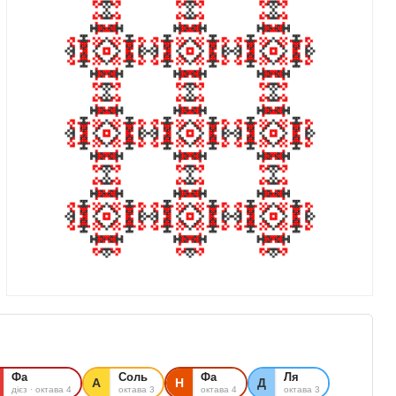
Фа
Соль
Фа
Ля
А
Н
Д
дієз · октава 4
октава 3
октава 4
октава 3