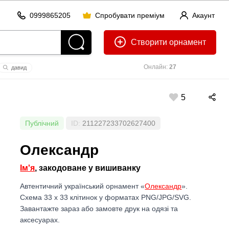
0999865205
Спробувати преміум
Акаунт
Створити
Онлайн:
27
давид
5
Публічний
ID:
211227233702627400
Олександр
Ім'я
, закодоване у вишиванку
Автентичний український орнамент «
Олександр
».
Схема 33 x 33 клітинок у форматах PNG/JPG/SVG.
Завантажте зараз або замовте друк на одязі та
аксесуарах.