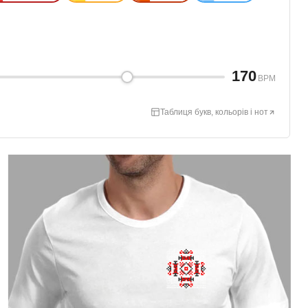
170
BPM
Таблиця букв, кольорів і нот