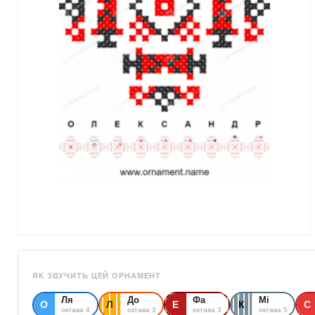
ЯК ЗВУЧИТЬ ЦЕЙ ОРНАМЕНТ
Ля
До
Фа
Мі
О
Л
Е
К
С
октава 4
октава 3
октава 3
октава 5