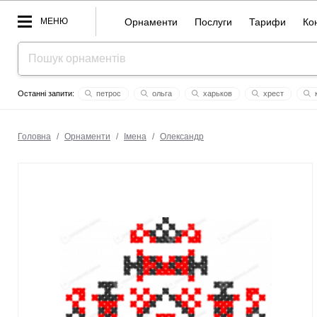
МЕНЮ
Орнаменти
Послуги
Тарифи
Ко
петрос
ольга
харьков
хрест
к
надія щаслива
бабак
aura
запоріжжя
имена
Головна
/
Орнаменти
/
Імена
/
Олександр