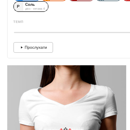
Соль
Р
дієз · октава 4
ТЕМП
Прослухати