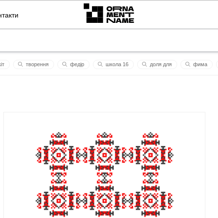
нтакти
іт
творення
федір
школа 16
доля для
фима
cat
зелений
дз
мусієнко
мун