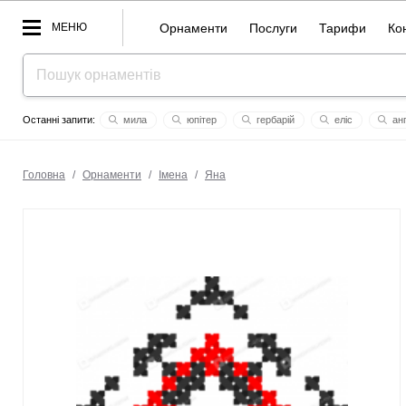
МЕНЮ
Орнаменти
Послуги
Тарифи
Ко
мила
юпітер
гербарій
еліс
анг
sas
холод
29
anna_tomas
ліс
ріта
Головна
/
Орнаменти
/
Імена
/
Яна