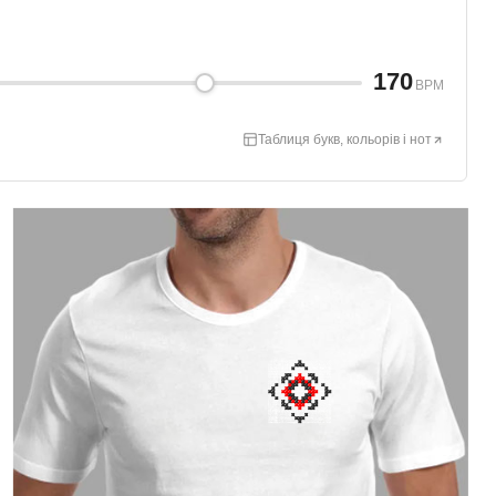
170
BPM
Таблиця букв, кольорів і нот