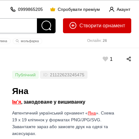
0999865205
Спробувати преміум
Акаунт
Створити
Онлайн:
26
лина
мольфарка
1
Публічний
ID:
21122623245475
Яна
Ім'я
, закодоване у вишиванку
Автентичний український орнамент «
Яна
». Схема
19 x 19 клітинок у форматах PNG/JPG/SVG.
Завантажте зараз або замовте друк на одязі та
аксесуарах.