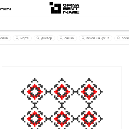
нтакти
еліна
мар'я
дністер
сашко
пекельна кухня
васи
рекс
дмитро
ьдар
розумний