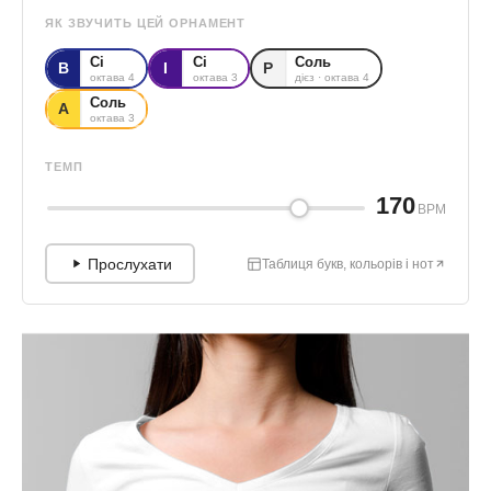
ЯК ЗВУЧИТЬ ЦЕЙ ОРНАМЕНТ
Сі
Сі
Соль
В
І
Р
октава 4
октава 3
дієз · октава 4
Соль
А
октава 3
ТЕМП
170
BPM
Прослухати
Таблиця букв, кольорів і нот