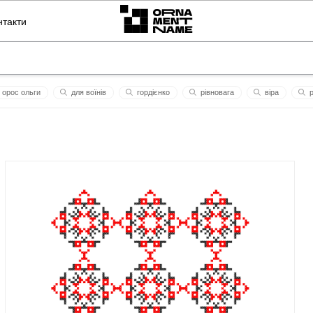
нтакти
орос ольги
для воїнів
гордієнко
рівновага
віра
р
актор
татяна2
відданість
конaрiвськi
стихії