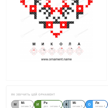
ЯК ЗВУЧИТЬ ЦЕЙ ОРНАМЕНТ
Мі
Ре
Мі
Ля
М
И
К
О
октава 3
дієз · октава 4
октава 5
октава 4