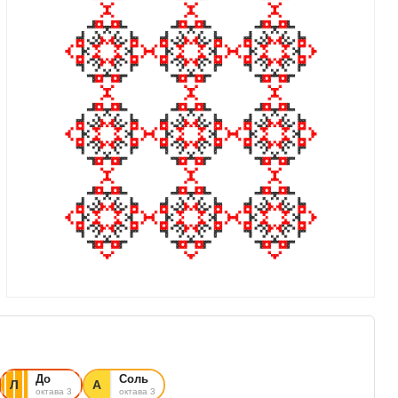
До
Соль
Л
А
октава 3
октава 3