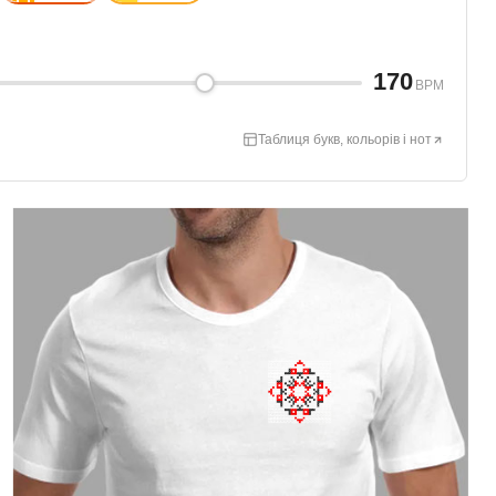
170
BPM
Таблиця букв, кольорів і нот