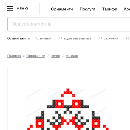
МЕНЮ
Орнаменти
Послуги
Тарифи
Ко
зелений
кодована вишивка
залужний
ольга
мвд
kiev
дмітрій
344
весна
Головна
/
Орнаменти
/
Імена
/
Микола