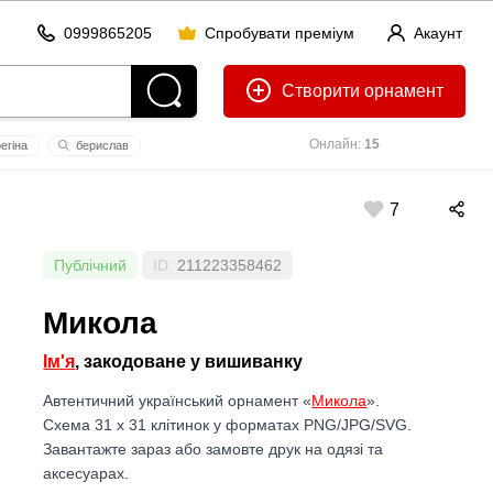
0999865205
Спробувати преміум
Акаунт
Створити
Онлайн:
15
егіна
берислав
7
Публічний
ID:
211223358462
Микола
Ім'я
, закодоване у вишиванку
Автентичний український орнамент «
Микола
».
Схема 31 x 31 клітинок у форматах PNG/JPG/SVG.
Завантажте зараз або замовте друк на одязі та
аксесуарах.